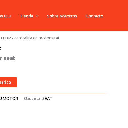
as LCD
Tienda
Sobre nosotros
Contacto
MOTOR
/ centralita de motor seat
R
r seat
arrito
U MOTOR
Etiqueta:
SEAT