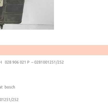
8 906 021 P – 0281001251/252
at bosch
01251/252