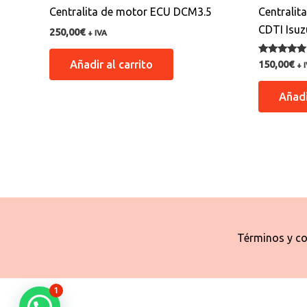
Centralita de motor ECU DCM3.5
Centralit
CDTI Isuz
250,00
€
+ IVA
Valorado co
Añadir al carrito
150,00
€
+ 
5.00
de 5
Añadi
Términos y co
1