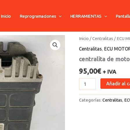
Inicio
Reprogramaciones
HERRAMIENTAS
Pantall
centralita
Inicio
/
Centralitas
/
ECU 
de
Centralitas
,
ECU MOTO
motor
seat
centralita de moto
cantidad
95,00
€
+ IVA
Añadir al c
Categorías:
Centralitas
,
EC