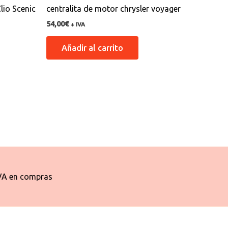
lio Scenic
centralita de motor chrysler voyager
54,00
€
+ IVA
Añadir al carrito
VA en compras