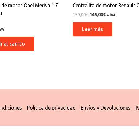
a de motor Opel Meriva 1.7
Centralita de motor Renault C
u
150,00
€
145,00
€
+ IVA
n
Leer más
IVA
r al carrito
ndiciones
Política de privacidad
Envíos y Devoluciones
I