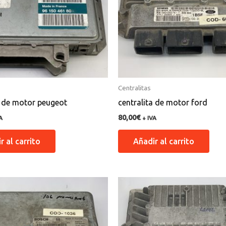
Centralitas
a de motor peugeot
centralita de motor ford
80,00
€
A
+ IVA
r al carrito
Añadir al carrito