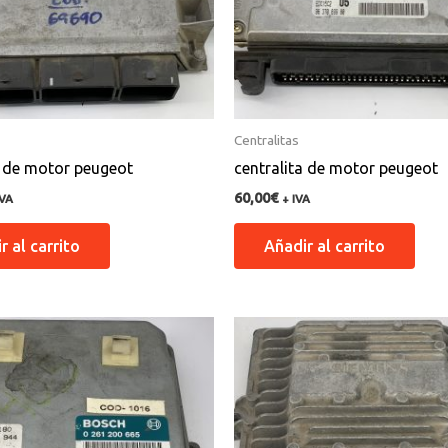
Centralitas
a de motor peugeot
centralita de motor peugeot
60,00
€
IVA
+ IVA
r al carrito
Añadir al carrito