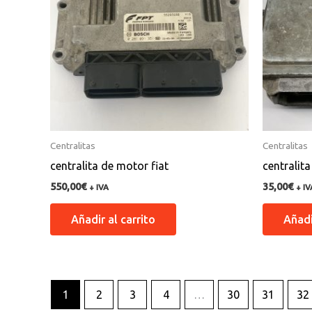
Centralitas
Centralitas
centralita de motor fiat
centralit
550,00
€
35,00
€
+ IVA
+ IV
Añadir al carrito
Añadi
1
2
3
4
…
30
31
32