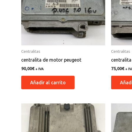
Centralitas
Centralitas
centralita de motor peugeot
centralit
90,00
€
75,00
€
+ IVA
+ IV
Añadir al carrito
Añadi