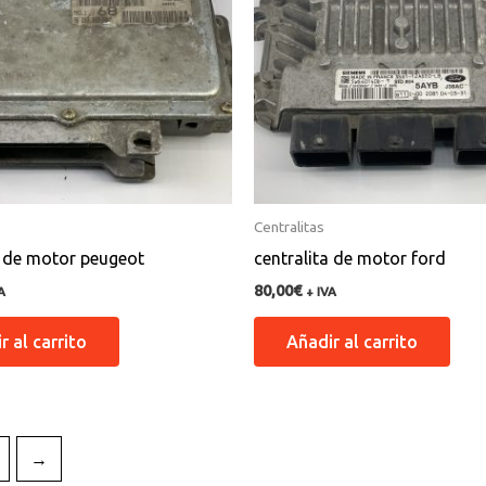
Centralitas
a de motor peugeot
centralita de motor ford
80,00
€
A
+ IVA
r al carrito
Añadir al carrito
→