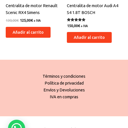
Centralita de motor Renault
Centralita de motor Audi A4
Scenic RX4 Simens
S4 1.8T BOSCH
130,00
€
125,00
€
+ IVA
Valorado
150,00
€
+ IVA
con
Añadir al carrito
5.00
de 5
Añadir al carrito
Términos y condiciones
Política de privacidad
Envíos y Devoluciones
IVA en compras