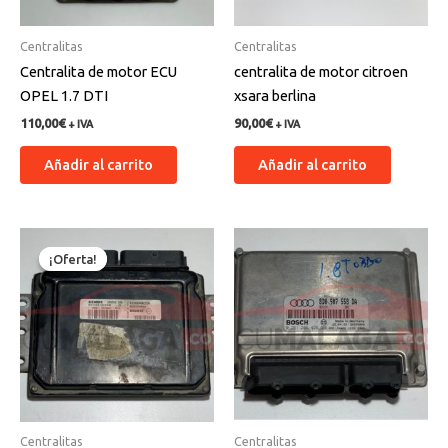
Centralitas
Centralitas
Centralita de motor ECU
centralita de motor citroen
OPEL 1.7 DTI
xsara berlina
110,00
€
90,00
€
+ IVA
+ IVA
Añadir al carrito
Añadir al carrito
El
El
precio
precio
¡Oferta!
¡Oferta!
original
actual
era:
es:
130,00€.
125,00€.
Centralitas
Centralitas