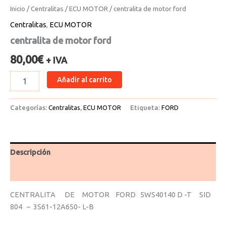
Inicio
/
Centralitas
/
ECU MOTOR
/ centralita de motor ford
Centralitas
,
ECU MOTOR
centralita de motor ford
80,00
€
+ IVA
Añadir al carrito
Categorías:
Centralitas
,
ECU MOTOR
Etiqueta:
FORD
Descripción
Valoraciones (0)
CENTRALITA DE MOTOR FORD 5WS40140 D -T SID
804 – 3S61-12A650- L-B