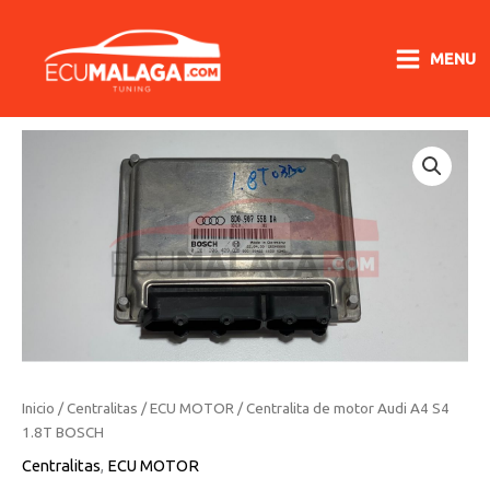
Ir
al
MENU
contenido
Centralita
de
motor
Audi
A4
S4
1.8T
BOSCH
cantidad
Inicio
/
Centralitas
/
ECU MOTOR
/ Centralita de motor Audi A4 S4
1.8T BOSCH
Centralitas
,
ECU MOTOR