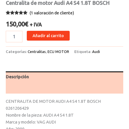
Centralita de motor Audi A4 S4 1.8T BOSCH
(
1
valoración de cliente)
Valorado
1
con
5.00
de
150,00
€
+ IVA
5 en base
a
valoración
de un
Añadir al carrito
cliente
Categorías:
Centralitas
,
ECU MOTOR
Etiqueta:
Audi
Descripción
Valoraciones (1)
CENTRALITA DE MOTOR AUDI A4 S4 1.8T BOSCH
0261206429
Nombre de la pieza: AUDI A4 S4 1.8T
Marca y modelo: VAG AUDI
Año: 2000