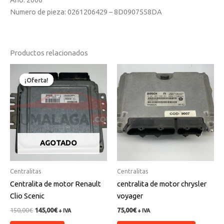
Numero de pieza: 0261206429 – 8D0907558DA
Productos relacionados
El
El
precio
precio
¡Oferta!
¡Oferta!
original
actual
era:
es:
150,00€.
145,00€.
AGOTADO
Centralitas
Centralitas
Centralita de motor Renault
centralita de motor chrysler
Clio Scenic
voyager
150,00
€
145,00
€
75,00
€
+ IVA
+ IVA