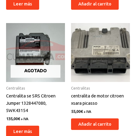
Leer más
Añadir al carrito
AGOTADO
Centralitas
Centralitas
Centralita se SRS Citroen
centralita de motor citroen
Jumper 1328447080,
xsara picasso
5WK43154
55,00
€
+ IVA
135,00
€
+ IVA
Añadir al carrito
Leer más