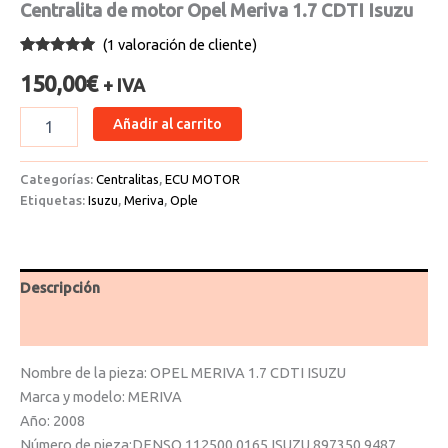
Centralita de motor Opel Meriva 1.7 CDTI Isuzu
(
1
valoración de cliente)
Valorado
1
con
5.00
de
150,00
€
+ IVA
5 en base
a
valoración
de un
Añadir al carrito
cliente
Categorías:
Centralitas
,
ECU MOTOR
Etiquetas:
Isuzu
,
Meriva
,
Ople
Descripción
Valoraciones (1)
Nombre de la pieza: OPEL MERIVA 1.7 CDTI ISUZU
Marca y modelo: MERIVA
Año: 2008
Número de pieza:DENSO 112500 0165 ISUZU 897350 9487