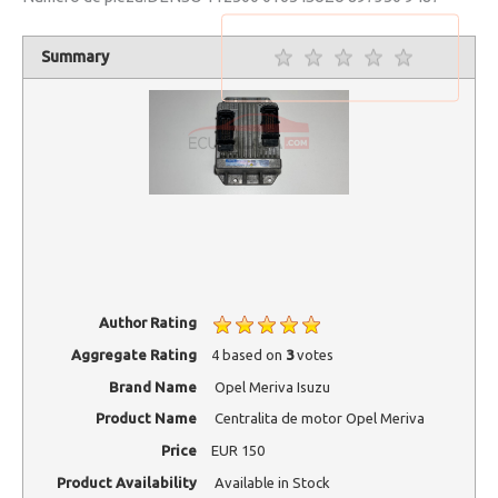
Summary
Rating
1 star
2 stars
3 stars
4 stars
5 stars
Author Rating
Aggregate Rating
4
based on
3
votes
Brand Name
Opel Meriva Isuzu
Product Name
Centralita de motor Opel Meriva
Price
EUR
150
Product Availability
Available in Stock