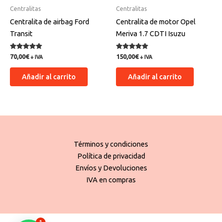
Centralitas
Centralitas
Centralita de airbag Ford
Centralita de motor Opel
Transit
Meriva 1.7 CDTI Isuzu
Valorado
Valorado
70,00
€
150,00
€
+ IVA
+ IVA
con
con
5.00
5.00
de 5
de 5
Añadir al carrito
Añadir al carrito
Términos y condiciones
Política de privacidad
Envíos y Devoluciones
IVA en compras