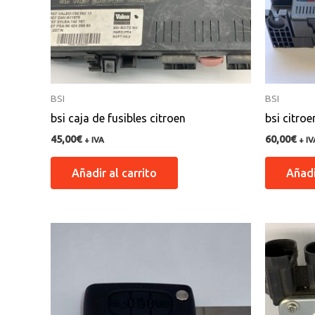
BSI
BSI
bsi caja de fusibles citroen
bsi citroe
45,00
€
60,00
€
+ IVA
+ IV
Añadir al carrito
Añadi