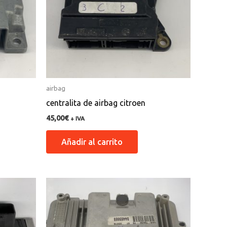
airbag
centralita de airbag citroen
45,00
€
+ IVA
Añadir al carrito