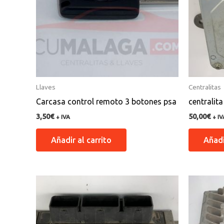
Llaves
Centralitas
Carcasa control remoto 3 botones psa
centralit
3,50
€
50,00
€
+ IVA
+ IV
Añadir al carrito
Añadi