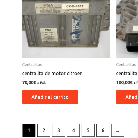
Centralitas
Centralitas
centralita de motor citroen
centralit
70,00
€
100,00
€
+ IVA
+ 
Añadir al carrito
Añadi
1
2
3
4
5
6
→