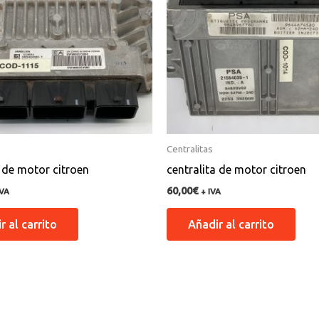
Centralitas
a de motor citroen
centralita de motor citroen
60,00
€
IVA
+ IVA
r al carrito
Añadir al carrito