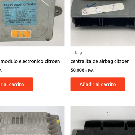
airbag
a modulo electronico citroen
centralita de airbag citroen
50,00
€
A
+ IVA
r al carrito
Añadir al carrito