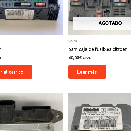
AGOTADO
BSM
n
bsm caja de fusibles citroen
40,00
€
A
+ IVA
r al carrito
Leer más