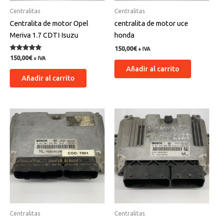
Centralitas
Centralitas
Centralita de motor Opel
centralita de motor uce
Meriva 1.7 CDTI Isuzu
honda
150,00
€
+ IVA
Valorado
150,00
€
+ IVA
con
Añadir al carrito
5.00
de 5
Añadir al carrito
Centralitas
Centralitas