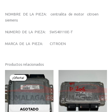
NOMBRE DE LA PIEZA: centralita de motor citroen
siemens
NUMERO DE LA PIEZA: 5WS40110E-T
MARCA DE LA PIEZA: CITROEN
Productos relacionados
El
El
precio
precio
¡Oferta!
¡Oferta!
original
actual
era:
es:
150,00€.
145,00€.
AGOTADO