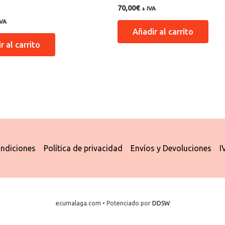
Valorado con
70,00
€
+ IVA
5.00
n
de 5
IVA
Añadir al carrito
r al carrito
ndiciones
Política de privacidad
Envíos y Devoluciones
I
ecumalaga.com • Potenciado por
DDSW