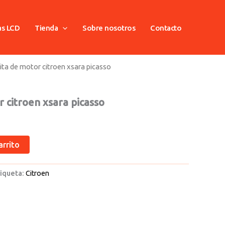
as LCD
Tienda
Sobre nosotros
Contacto
lita de motor citroen xsara picasso
r citroen xsara picasso
arrito
iqueta:
Citroen