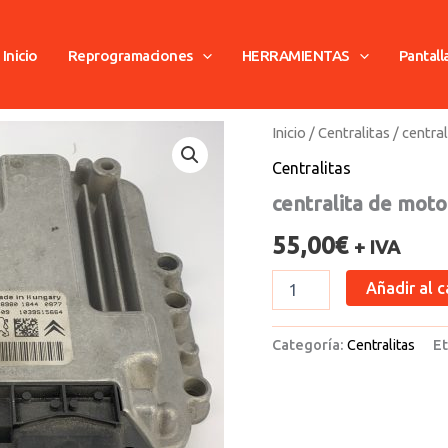
Inicio
Reprogramaciones
HERRAMIENTAS
Pantall
centralita
Inicio
/
Centralitas
/ centra
de
Centralitas
motor
citroen
centralita de moto
xsara
picasso
55,00
€
+ IVA
cantidad
Añadir al c
Categoría:
Centralitas
Et