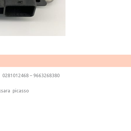
0281012468 – 9663268380
xsara picasso