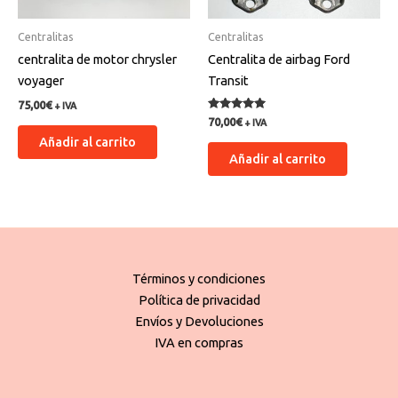
Centralitas
Centralitas
centralita de motor chrysler
Centralita de airbag Ford
voyager
Transit
75,00
€
+ IVA
Valorado
70,00
€
+ IVA
con
Añadir al carrito
5.00
de 5
Añadir al carrito
Términos y condiciones
Política de privacidad
Envíos y Devoluciones
IVA en compras