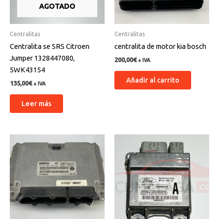
AGOTADO
Centralitas
Centralitas
Centralita se SRS Citroen
centralita de motor kia bosch
Jumper 1328447080,
200,00
€
+ IVA
5WK43154
Añadir al carrito
135,00
€
+ IVA
Leer más