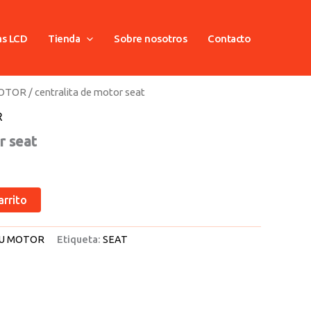
as LCD
Tienda
Sobre nosotros
Contacto
MOTOR
/ centralita de motor seat
R
r seat
arrito
U MOTOR
Etiqueta:
SEAT