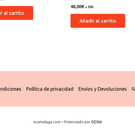
46,00
€
+ IVA
r al carrito
Añadir al carrito
ndiciones
Política de privacidad
Envíos y Devoluciones
I
ecumalaga.com • Potenciado por
DDSW