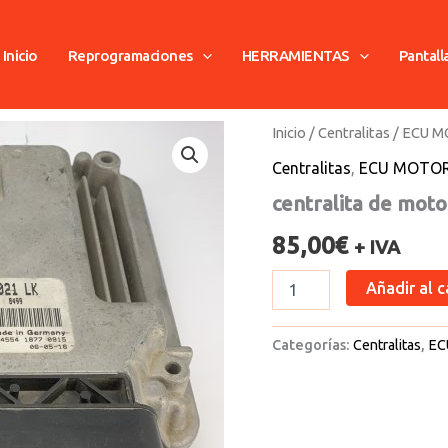
Inicio
Reprogramaciones
HERRAMIENTAS
Pantall
centralita
Inicio
/
Centralitas
/
ECU 
de
Centralitas
,
ECU MOTO
motor
seat
centralita de moto
cantidad
85,00
€
+ IVA
Añadir al c
Categorías:
Centralitas
,
EC