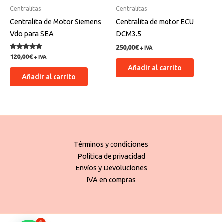
Centralitas
Centralitas
Centralita de Motor Siemens
Centralita de motor ECU
Vdo para SEA
DCM3.5
250,00
€
+ IVA
Valorado
120,00
€
+ IVA
con
Añadir al carrito
5.00
de 5
Añadir al carrito
Términos y condiciones
Política de privacidad
Envíos y Devoluciones
IVA en compras