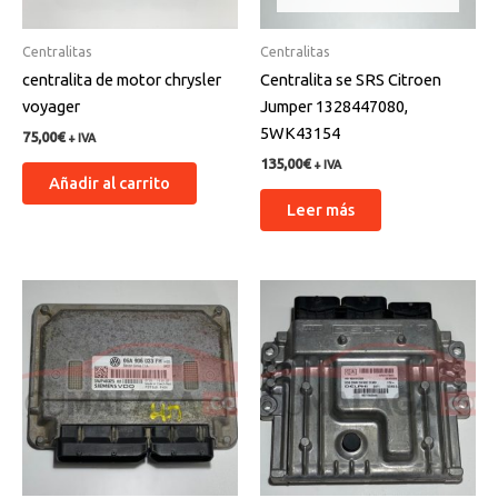
Centralitas
Centralitas
centralita de motor chrysler
Centralita se SRS Citroen
voyager
Jumper 1328447080,
5WK43154
75,00
€
+ IVA
135,00
€
+ IVA
Añadir al carrito
Leer más