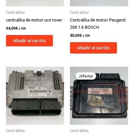
Centralitas
Centralitas
centralita de motor uce rover
Centralita de motor Peugeot
206 1.6 BOSCH
64,00
€
+ IVA
80,00
€
+ IVA
Añadir al carrito
Añadir al carrito
El
El
precio
precio
¡Oferta!
¡Oferta!
original
actual
era:
es:
130,00€.
125,00€.
Centralitas
Centralitas