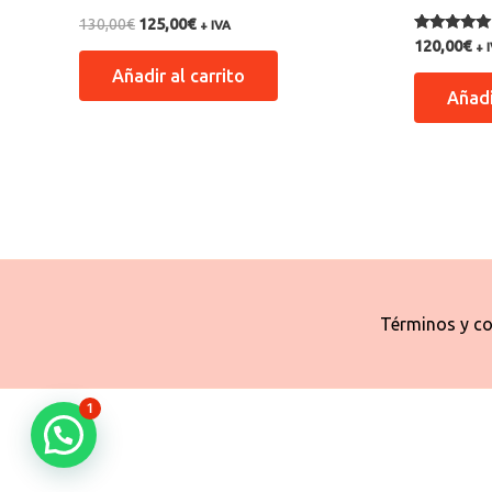
130,00
€
125,00
€
+ IVA
Valorado co
120,00
€
+ 
5.00
de 5
Añadir al carrito
Añadi
Términos y co
1