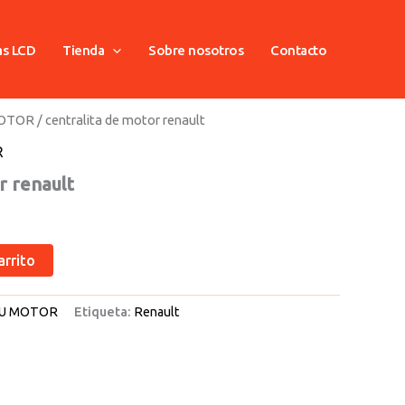
as LCD
Tienda
Sobre nosotros
Contacto
MOTOR
/ centralita de motor renault
R
r renault
arrito
U MOTOR
Etiqueta:
Renault