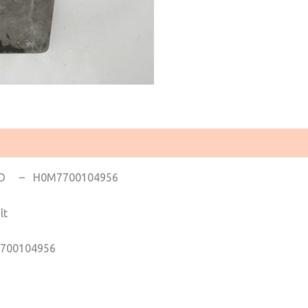
 D – H0M7700104956
lt
700104956