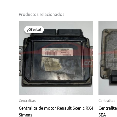
Productos relacionados
El
El
precio
precio
¡Oferta!
¡Oferta!
original
actual
era:
es:
130,00€.
125,00€.
Centralitas
Centralitas
Centralita de motor Renault Scenic RX4
Centralit
Simens
SEA