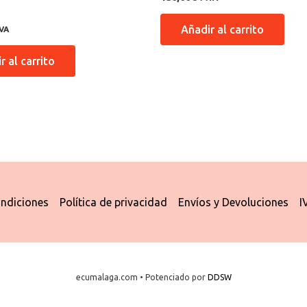
n
Añadir al carrito
IVA
r al carrito
ndiciones
Política de privacidad
Envíos y Devoluciones
I
ecumalaga.com • Potenciado por
DDSW