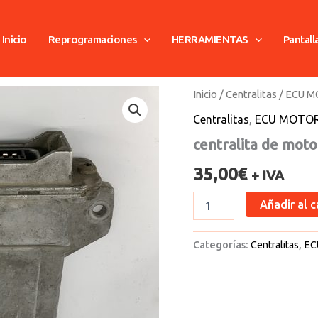
Inicio
Reprogramaciones
HERRAMIENTAS
Pantall
centralita
Inicio
/
Centralitas
/
ECU 
de
Centralitas
,
ECU MOTO
motor
renault
centralita de moto
cantidad
35,00
€
+ IVA
Añadir al c
Categorías:
Centralitas
,
EC