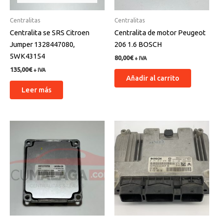
Centralitas
Centralitas
Centralita se SRS Citroen
Centralita de motor Peugeot
Jumper 1328447080,
206 1.6 BOSCH
5WK43154
80,00
€
+ IVA
135,00
€
+ IVA
Añadir al carrito
Leer más