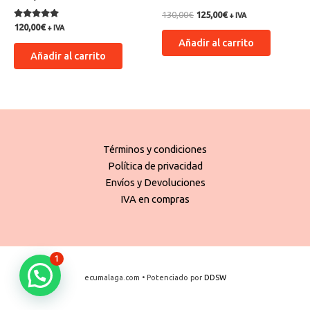
130,00
€
125,00
€
+ IVA
Valorado
120,00
€
+ IVA
con
Añadir al carrito
5.00
de 5
Añadir al carrito
Términos y condiciones
Política de privacidad
Envíos y Devoluciones
IVA en compras
1
ecumalaga.com • Potenciado por
DDSW