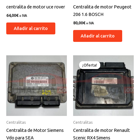
centralita de motor uce rover
Centralita de motor Peugeot
206 1.6 BOSCH
64,00
€
+ IVA
80,00
€
+ IVA
Añadir al carrito
Añadir al carrito
El
El
precio
precio
¡Oferta!
¡Oferta!
original
actual
era:
es:
130,00€.
125,00€.
Centralitas
Centralitas
Centralita de Motor Siemens
Centralita de motor Renault
Vdo para SEA
Scenic RX4 Simens