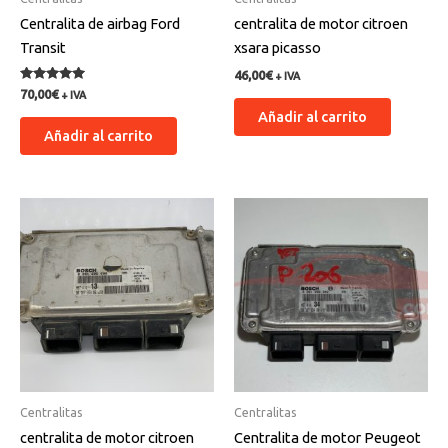
Centralita de airbag Ford
centralita de motor citroen
Transit
xsara picasso
46,00
€
+ IVA
Valorado
70,00
€
+ IVA
con
Añadir al carrito
5.00
de 5
Añadir al carrito
Centralitas
Centralitas
centralita de motor citroen
Centralita de motor Peugeot