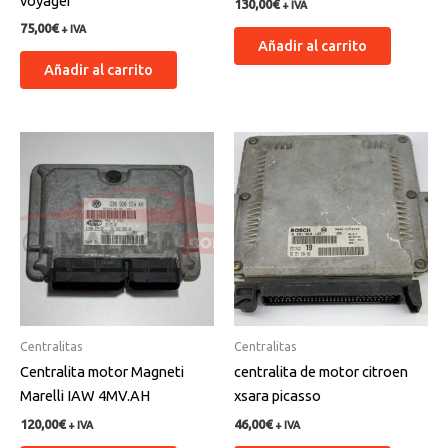
voyager
130,00
€
+ IVA
75,00
€
+ IVA
Añadir al carrito
Añadir al carrito
Centralitas
Centralitas
Centralita motor Magneti
centralita de motor citroen
Marelli IAW 4MV.AH
xsara picasso
120,00
€
46,00
€
+ IVA
+ IVA