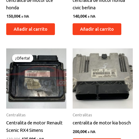
centralita de motor uce
centralita de motor honda
honda
civic berlina
150,00
€
140,00
€
+ IVA
+ IVA
Añadir al carrito
Añadir al carrito
El
El
precio
precio
¡Oferta!
¡Oferta!
original
actual
era:
es:
130,00€.
125,00€.
Centralitas
Centralitas
Centralita de motor Renault
centralita de motor kia bosch
Scenic RX4 Simens
200,00
€
+ IVA
130,00
€
125,00
€