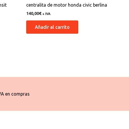
nsit
centralita de motor honda civic berlina
140,00
€
+ IVA
Añadir al carrito
VA en compras