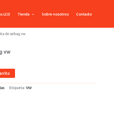
as LCD
Tienda
Sobre nosotros
Contacto
ita de airbag vw
ag vw
arrito
tas
Etiqueta:
VW