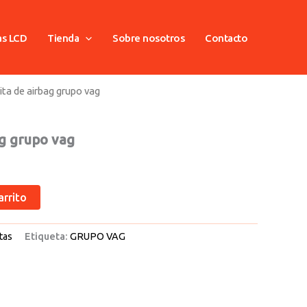
as LCD
Tienda
Sobre nosotros
Contacto
ita de airbag grupo vag
ag grupo vag
arrito
tas
Etiqueta:
GRUPO VAG