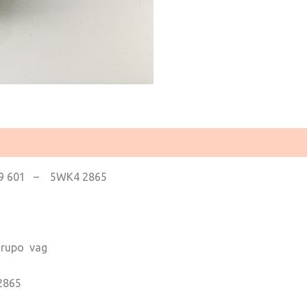
 601 – 5WK4 2865
rupo vag
2865