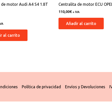
a de motor Audi A4 S4 1.8T
Centralita de motor ECU OPEL
110,00
€
+ IVA
n
Añadir al carrito
IVA
r al carrito
ndiciones
Política de privacidad
Envíos y Devoluciones
I