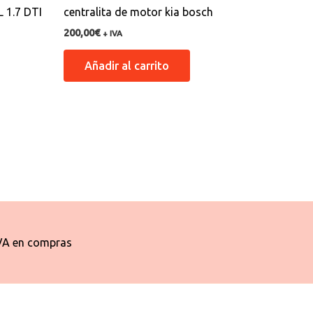
 1.7 DTI
centralita de motor kia bosch
200,00
€
+ IVA
Añadir al carrito
VA en compras