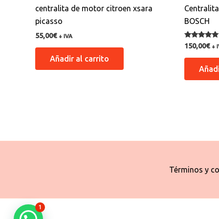
centralita de motor citroen xsara
Centralit
picasso
BOSCH
55,00
€
+ IVA
Valorado co
150,00
€
+ 
5.00
de 5
Añadir al carrito
Añadi
Términos y co
1