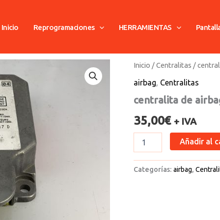
Inicio
Reprogramaciones
HERRAMIENTAS
Pantall
centralita
Inicio
/
Centralitas
/ central
de
airbag
,
Centralitas
airbag
grupo
centralita de airb
vag
cantidad
35,00
€
+ IVA
Añadir al c
Categorías:
airbag
,
Centrali