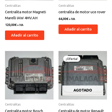
Centralitas
Centralitas
Centralita motor Magneti
centralita de motor uce rover
Marelli IAW 4MV.AH
64,00
€
+ IVA
120,00
€
+ IVA
Añadir al carrito
Añadir al carrito
El
El
precio
precio
¡Oferta!
¡Oferta!
original
actual
era:
es:
150,00€.
145,00€.
AGOTADO
Centralitas
Centralitas
Centralita motor Bosch
Centralita de motor Renault