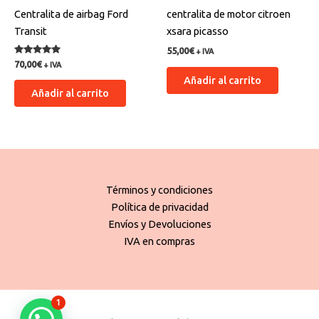
Centralita de airbag Ford
centralita de motor citroen
Transit
xsara picasso
55,00
€
+ IVA
Valorado
70,00
€
+ IVA
con
Añadir al carrito
5.00
de 5
Añadir al carrito
Términos y condiciones
Política de privacidad
Envíos y Devoluciones
IVA en compras
1