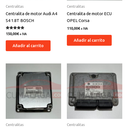
Centralitas
Centralitas
Centralita de motor Audi A4
Centralita de motor ECU
S4 1.8T BOSCH
OPEL Corsa
110,00
€
+ IVA
Valorado
150,00
€
+ IVA
con
Añadir al carrito
5.00
de 5
Añadir al carrito
Centralitas
Centralitas