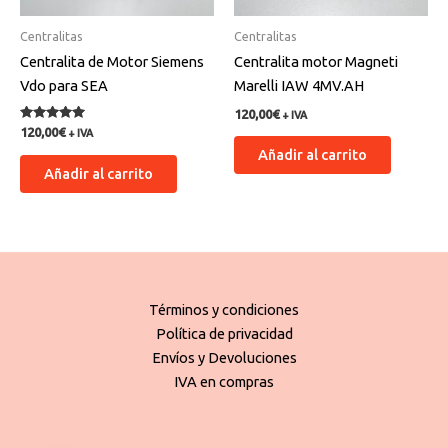
Centralitas
Centralitas
Centralita de Motor Siemens
Centralita motor Magneti
Vdo para SEA
Marelli IAW 4MV.AH
120,00
€
+ IVA
Valorado
120,00
€
+ IVA
con
Añadir al carrito
5.00
de 5
Añadir al carrito
Términos y condiciones
Política de privacidad
Envíos y Devoluciones
IVA en compras