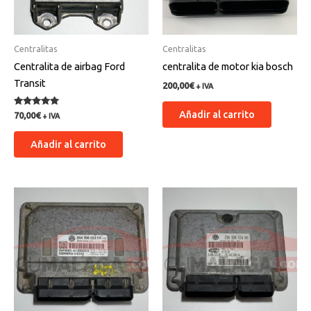
Centralitas
Centralitas
Centralita de airbag Ford
centralita de motor kia bosch
Transit
200,00
€
+ IVA
Añadir al carrito
Valorado
70,00
€
+ IVA
con
5.00
de 5
Añadir al carrito