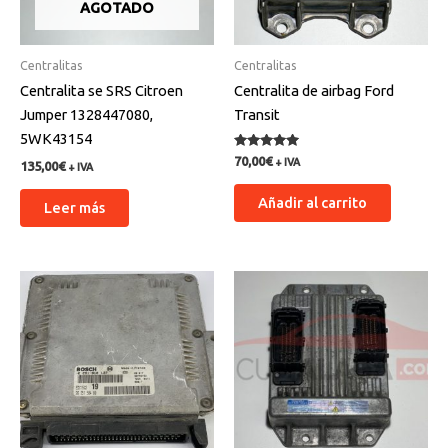
AGOTADO
Centralitas
Centralitas
Centralita se SRS Citroen
Centralita de airbag Ford
Jumper 1328447080,
Transit
5WK43154
Valorado
70,00
€
+ IVA
135,00
€
+ IVA
con
5.00
de 5
Añadir al carrito
Leer más