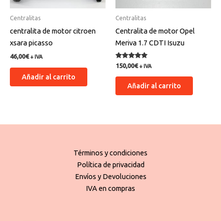
Centralitas
Centralitas
centralita de motor citroen
Centralita de motor Opel
xsara picasso
Meriva 1.7 CDTI Isuzu
46,00
€
+ IVA
Valorado
150,00
€
+ IVA
con
Añadir al carrito
5.00
de 5
Añadir al carrito
Términos y condiciones
Política de privacidad
Envíos y Devoluciones
IVA en compras