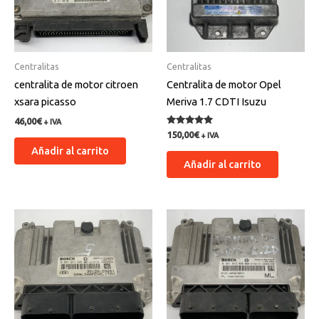
Centralitas
Centralitas
centralita de motor citroen
Centralita de motor Opel
xsara picasso
Meriva 1.7 CDTI Isuzu
46,00
€
+ IVA
Valorado
150,00
€
+ IVA
con
Añadir al carrito
5.00
de 5
Añadir al carrito