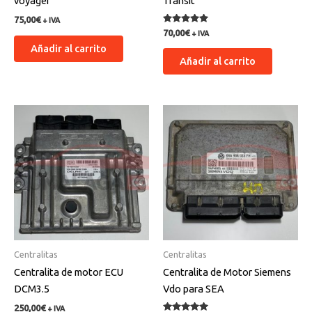
voyager
Transit
75,00
€
+ IVA
Valorado
70,00
€
+ IVA
con
Añadir al carrito
5.00
de 5
Añadir al carrito
Centralitas
Centralitas
Centralita de motor ECU
Centralita de Motor Siemens
DCM3.5
Vdo para SEA
250,00
€
+ IVA