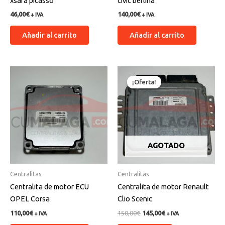
xsara picasso
civic berlina
46,00
€
140,00
€
+ IVA
+ IVA
Añadir al carrito
Añadir al carrito
El
El
precio
precio
¡Oferta!
¡Oferta!
original
actual
era:
es:
150,00€.
145,00€.
AGOTADO
Centralitas
Centralitas
Centralita de motor ECU
Centralita de motor Renault
OPEL Corsa
Clio Scenic
110,00
€
150,00
€
145,00
€
+ IVA
+ IVA