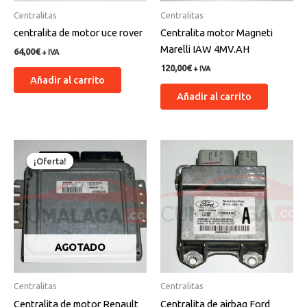
Centralitas
Centralitas
centralita de motor uce rover
Centralita motor Magneti
Marelli IAW 4MV.AH
64,00
€
+ IVA
120,00
€
+ IVA
Añadir al carrito
Añadir al carrito
El
El
precio
precio
¡Oferta!
¡Oferta!
original
actual
era:
es:
150,00€.
145,00€.
AGOTADO
Centralitas
Centralitas
Centralita de motor Renault
Centralita de airbag Ford