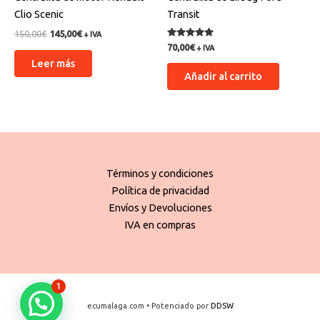
Clio Scenic
Transit
150,00
€
145,00
€
+ IVA
Valorado
70,00
€
+ IVA
con
Leer más
5.00
de 5
Añadir al carrito
Términos y condiciones
Política de privacidad
Envíos y Devoluciones
IVA en compras
1
ecumalaga.com • Potenciado por
DDSW