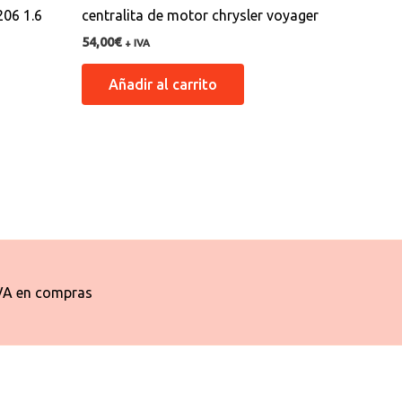
206 1.6
centralita de motor chrysler voyager
54,00
€
+ IVA
Añadir al carrito
VA en compras