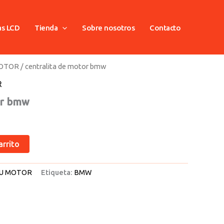
as LCD
Tienda
Sobre nosotros
Contacto
MOTOR
/ centralita de motor bmw
R
or bmw
arrito
U MOTOR
Etiqueta:
BMW