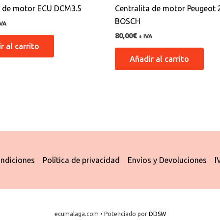
ta de motor ECU DCM3.5
Centralita de motor Peugeot 
BOSCH
IVA
80,00
€
+ IVA
r al carrito
Añadir al carrito
ndiciones
Política de privacidad
Envíos y Devoluciones
I
ecumalaga.com • Potenciado por
DDSW