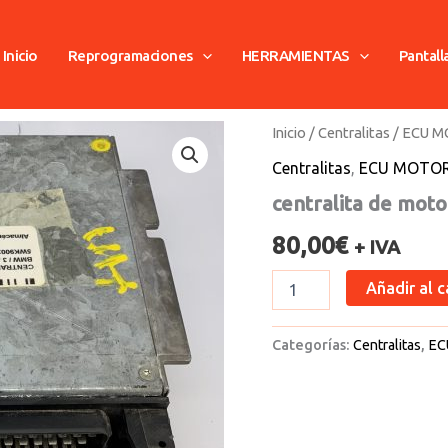
Inicio
Reprogramaciones
HERRAMIENTAS
Pantall
centralita
Inicio
/
Centralitas
/
ECU 
de
Centralitas
,
ECU MOTO
motor
bmw
centralita de mot
cantidad
80,00
€
+ IVA
Añadir al c
Categorías:
Centralitas
,
EC