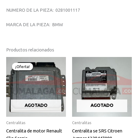
NUMERO DE LA PIEZA: 0281001117
MARCA DE LA PIEZA: BMW
Productos relacionados
El
El
precio
precio
¡Oferta!
¡Oferta!
original
actual
era:
es:
150,00€.
145,00€.
AGOTADO
AGOTADO
Centralitas
Centralitas
Centralita de motor Renault
Centralita se SRS Citroen