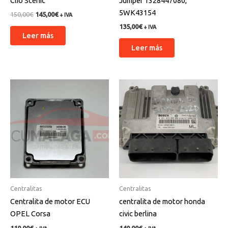
Clio Scenic
Jumper 1328447080,
5WK43154
150,00
€
145,00
€
+ IVA
135,00
€
+ IVA
Leer más
Leer más
Centralitas
Centralitas
Centralita de motor ECU
centralita de motor honda
OPEL Corsa
civic berlina
110,00
€
140,00
€