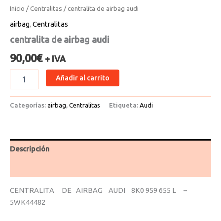
Inicio
/
Centralitas
/ centralita de airbag audi
airbag
,
Centralitas
centralita de airbag audi
90,00
€
+ IVA
Añadir al carrito
Categorías:
airbag
,
Centralitas
Etiqueta:
Audi
Descripción
Valoraciones (0)
CENTRALITA DE AIRBAG AUDI 8K0 959 655 L –
5WK44482