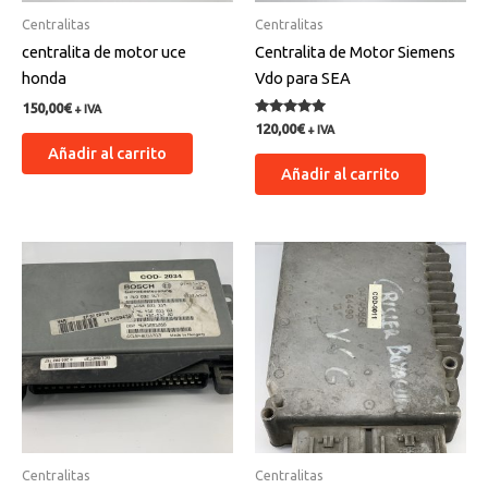
Centralitas
Centralitas
centralita de motor uce
Centralita de Motor Siemens
honda
Vdo para SEA
150,00
€
+ IVA
Valorado
120,00
€
+ IVA
con
Añadir al carrito
5.00
de 5
Añadir al carrito
Centralitas
Centralitas