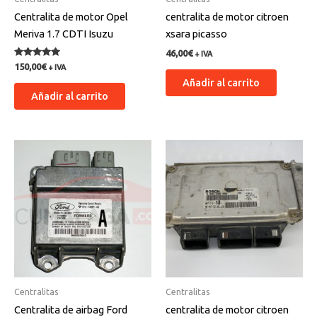
Centralita de motor Opel
centralita de motor citroen
Meriva 1.7 CDTI Isuzu
xsara picasso
46,00
€
+ IVA
Valorado
150,00
€
+ IVA
con
Añadir al carrito
5.00
de 5
Añadir al carrito
Centralitas
Centralitas
Centralita de airbag Ford
centralita de motor citroen