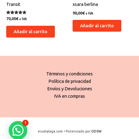
Transit
xsara berlina
90,00
€
+ IVA
Valorado
70,00
€
+ IVA
con
Añadir al carrito
5.00
de 5
Añadir al carrito
Términos y condiciones
Política de privacidad
Envíos y Devoluciones
IVA en compras
1
ecumalaga.com • Potenciado por
DDSW