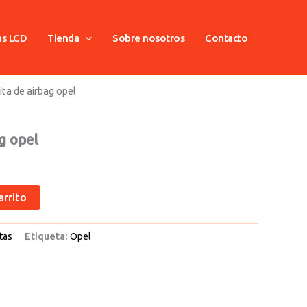
as LCD
Tienda
Sobre nosotros
Contacto
ita de airbag opel
ag opel
arrito
tas
Etiqueta:
Opel