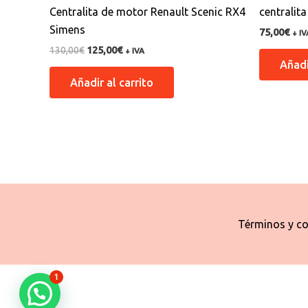
Centralita de motor Renault Scenic RX4
centralit
Simens
75,00
€
+ IV
130,00
€
125,00
€
+ IVA
Añadi
Añadir al carrito
Términos y co
1