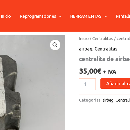
Inicio
Reprogramaciones
HERRAMIENTAS
Pantall
centralita
Inicio
/
Centralitas
/ central
de
airbag
,
Centralitas
airbag
opel
centralita de airb
cantidad
35,00
€
+ IVA
Añadir al c
Categorías:
airbag
,
Centrali