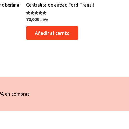
ic berlina
Centralita de airbag Ford Transit
Valorado con
70,00
€
+ IVA
5.00
de 5
Añadir al carrito
VA en compras