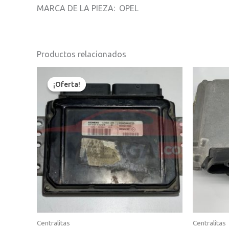
MARCA DE LA PIEZA: OPEL
Productos relacionados
El
El
precio
precio
¡Oferta!
¡Oferta!
original
actual
era:
es:
130,00€.
125,00€.
Centralitas
Centralitas