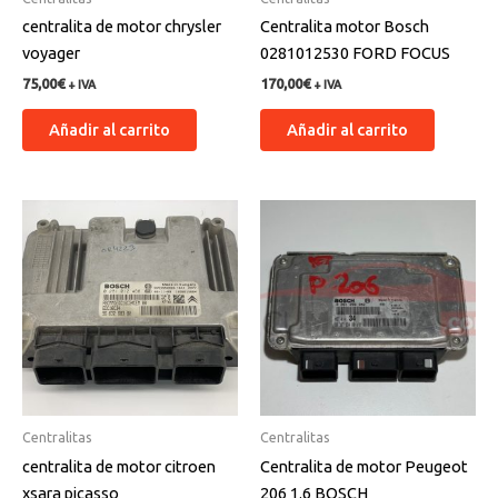
centralita de motor chrysler
Centralita motor Bosch
voyager
0281012530 FORD FOCUS
75,00
€
170,00
€
+ IVA
+ IVA
Añadir al carrito
Añadir al carrito
Centralitas
Centralitas
centralita de motor citroen
Centralita de motor Peugeot
xsara picasso
206 1.6 BOSCH