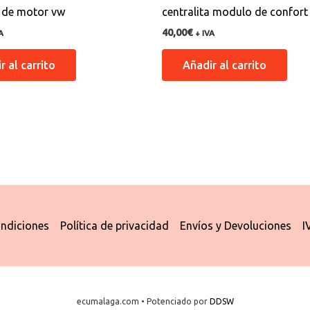
a de motor vw
centralita modulo de confort
40,00
€
A
+ IVA
r al carrito
Añadir al carrito
ndiciones
Política de privacidad
Envíos y Devoluciones
I
ecumalaga.com • Potenciado por
DDSW