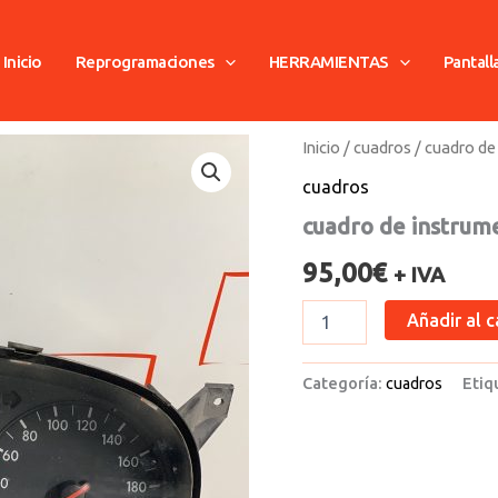
Inicio
Reprogramaciones
HERRAMIENTAS
Pantall
cuadro
Inicio
/
cuadros
/ cuadro de
de
cuadros
instrumento
vw
cuadro de instrum
cantidad
95,00
€
+ IVA
Añadir al c
Categoría:
cuadros
Etiq