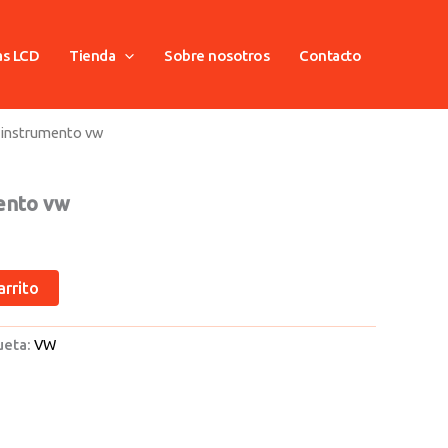
as LCD
Tienda
Sobre nosotros
Contacto
 instrumento vw
ento vw
arrito
ueta:
VW