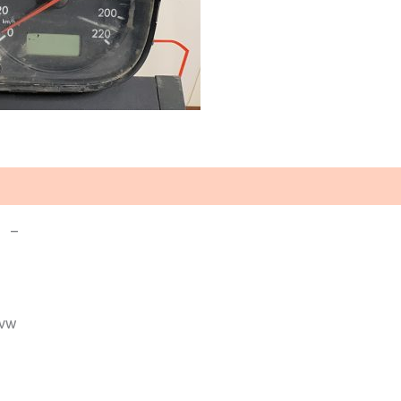
 –
 vw