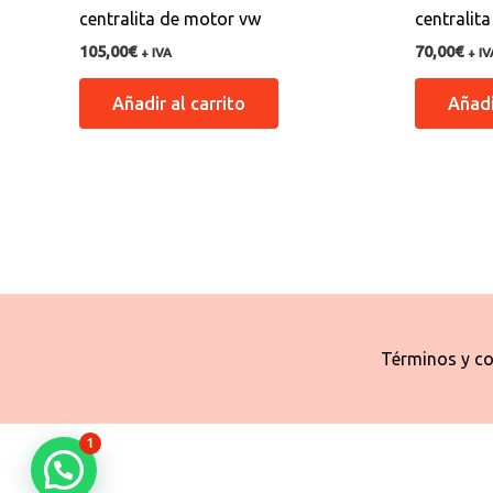
centralita de motor vw
centralit
105,00
€
70,00
€
+ IVA
+ IV
Añadir al carrito
Añadi
Términos y co
1