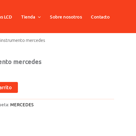
as LCD
Tienda
Sobre nosotros
Contacto
e instrumento mercedes
mento mercedes
arrito
ueta:
MERCEDES