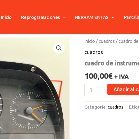
Inicio
Reprogramaciones
HERRAMIENTAS
Pantall
cuadro
Inicio
/
cuadros
/ cuadro d
de
cuadros
instrumento
mercedes
cuadro de instru
cantidad
100,00
€
+ IVA
Añadir al c
Categoría:
cuadros
Etiq