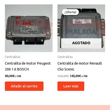
El
El
precio
precio
¡Oferta!
¡Oferta!
original
actual
era:
es:
150,00€.
145,00€.
AGOTADO
Centralitas
Centralitas
Centralita de motor Peugeot
Centralita de motor Renault
206 1.6 BOSCH
Clio Scenic
80,00
€
150,00
€
145,00
€
+ IVA
+ IVA
Añadir al carrito
Leer más