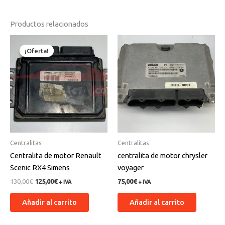
Productos relacionados
El
El
precio
precio
¡Oferta!
¡Oferta!
original
actual
era:
es:
130,00€.
125,00€.
Centralitas
Centralitas
Centralita de motor Renault
centralita de motor chrysler
Scenic RX4 Simens
voyager
130,00
€
125,00
€
75,00
€
+ IVA
+ IVA
Añadir al carrito
Añadir al carrito