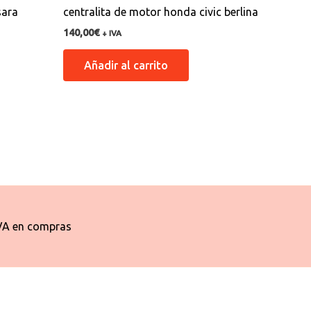
sara
centralita de motor honda civic berlina
140,00
€
+ IVA
Añadir al carrito
VA en compras