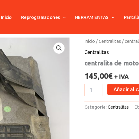
Inicio
Reprogramaciones
HERRAMIENTAS
Pantall
centralita
Inicio
/
Centralitas
/ centra
de
Centralitas
motor
opel
centralita de moto
+
antena
145,00
€
+ IVA
+
transponder
Añadir al c
cantidad
Categoría:
Centralitas
Et