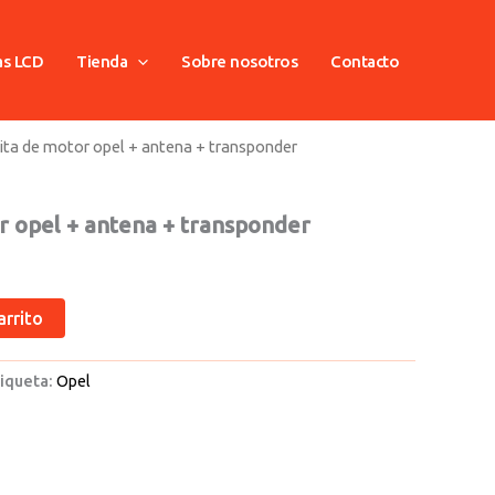
as LCD
Tienda
Sobre nosotros
Contacto
lita de motor opel + antena + transponder
r opel + antena + transponder
arrito
iqueta:
Opel