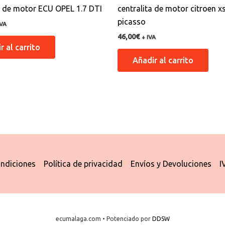
a de motor ECU OPEL 1.7 DTI
centralita de motor citroen x
picasso
IVA
46,00
€
+ IVA
r al carrito
Añadir al carrito
ndiciones
Política de privacidad
Envíos y Devoluciones
I
ecumalaga.com • Potenciado por
DDSW