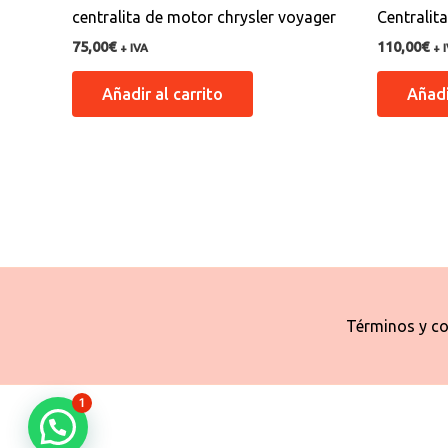
centralita de motor chrysler voyager
Centralit
75,00
€
110,00
€
+ IVA
+ 
Añadir al carrito
Añadi
Términos y co
1