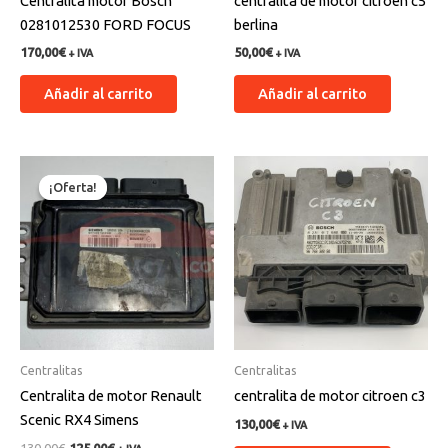
Centralita motor Bosch
centralita de motor citroen c5
0281012530 FORD FOCUS
berlina
170,00
€
50,00
€
+ IVA
+ IVA
Añadir al carrito
Añadir al carrito
El
El
precio
precio
¡Oferta!
¡Oferta!
original
actual
era:
es:
130,00€.
125,00€.
Centralitas
Centralitas
Centralita de motor Renault
centralita de motor citroen c3
Scenic RX4 Simens
130,00
€
+ IVA
130,00
€
125,00
€