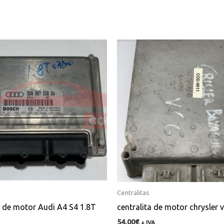
Centralitas
a de motor Audi A4 S4 1.8T
centralita de motor chrysler 
54,00
€
+ IVA