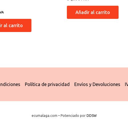
n
Añadir al carrito
IVA
r al carrito
ndiciones
Política de privacidad
Envíos y Devoluciones
I
ecumalaga.com • Potenciado por
DDSW