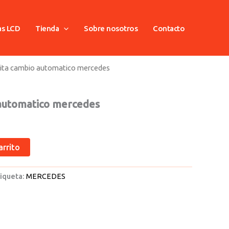
as LCD
Tienda
Sobre nosotros
Contacto
lita cambio automatico mercedes
 automatico mercedes
arrito
iqueta:
MERCEDES