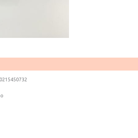
0215450732
co