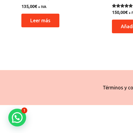
135,00
€
+ IVA
Valorado co
150,00
€
+ 
5.00
de 5
Leer más
Añadi
Términos y co
1