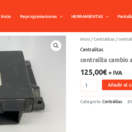
Inicio
Reprogramaciones
HERRAMIENTAS
Pantall
centralita
Inicio
/
Centralitas
/ centra
cambio
Centralitas
automatico
mercedes
centralita cambio
cantidad
125,00
€
+ IVA
Añadir al c
Categoría:
Centralitas
Et