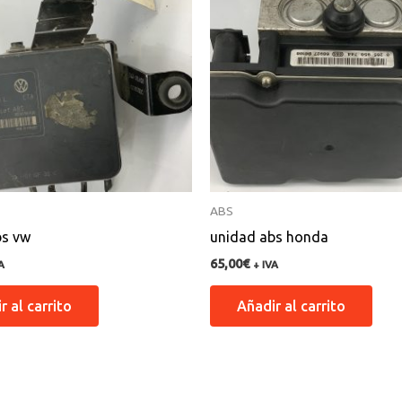
ABS
bs vw
unidad abs honda
65,00
€
A
+ IVA
r al carrito
Añadir al carrito