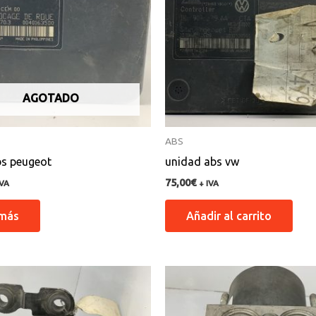
AGOTADO
ABS
bs peugeot
unidad abs vw
75,00
€
IVA
+ IVA
 más
Añadir al carrito