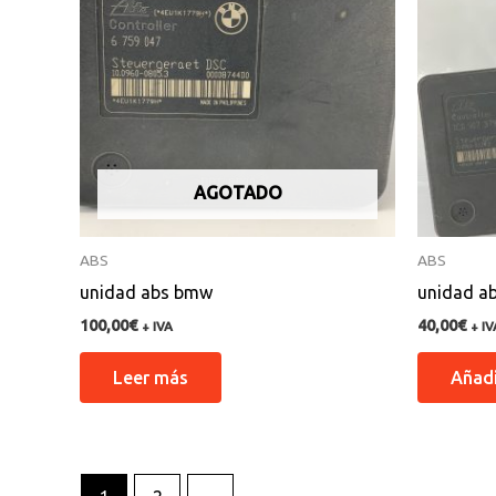
AGOTADO
ABS
ABS
unidad abs bmw
unidad a
100,00
€
40,00
€
+ IVA
+ IV
Leer más
Añadi