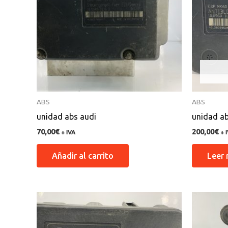
ABS
ABS
unidad abs audi
unidad a
70,00
€
200,00
€
+ IVA
+ 
Añadir al carrito
Leer