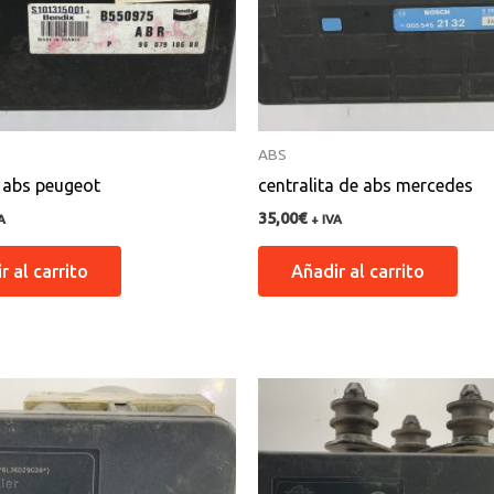
ABS
a abs peugeot
centralita de abs mercedes
35,00
€
A
+ IVA
r al carrito
Añadir al carrito