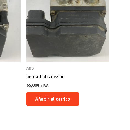
ABS
unidad abs nissan
65,00
€
+ IVA
Añadir al carrito