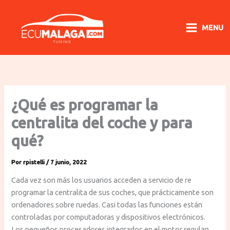
Ir
al
MENU
contenido
¿Qué es programar la
centralita del coche y para
qué?
Por
rpistelli
/
7 junio, 2022
Cada vez son más los usuarios acceden a servicio de re
programar la centralita de sus coches, que prácticamente son
ordenadores sobre ruedas. Casi todas las funciones están
controladas por computadoras y dispositivos electrónicos.
Los pequeños procesadores integrados en el motor regulan